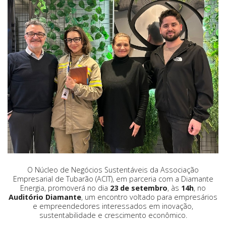
O Núcleo de Negócios Sustentáveis da Associação
Empresarial de Tubarão (ACIT), em parceria com a Diamante
Energia, promoverá no dia
23 de setembro
, às
14h
, no
Auditório Diamante
, um encontro voltado para empresários
e empreendedores interessados em inovação,
sustentabilidade e crescimento econômico.