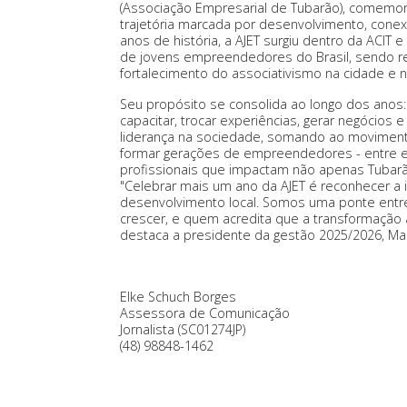
(Associação Empresarial de Tubarão), comemo
trajetória marcada por desenvolvimento, con
anos de história, a AJET surgiu dentro da ACIT
de jovens empreendedores do Brasil, sendo re
fortalecimento do associativismo na cidade e n
Seu propósito se consolida ao longo dos anos
capacitar, trocar experiências, gerar negócios
liderança na sociedade, somando ao movimento 
formar gerações de empreendedores - entre el
profissionais que impactam não apenas Tubarã
"Celebrar mais um ano da AJET é reconhecer a 
desenvolvimento local. Somos uma ponte ent
crescer, e quem acredita que a transformaçã
destaca a presidente da gestão 2025/2026, Mar
Elke Schuch Borges
Assessora de Comunicação
Jornalista (SC01274JP)
(48) 98848-1462