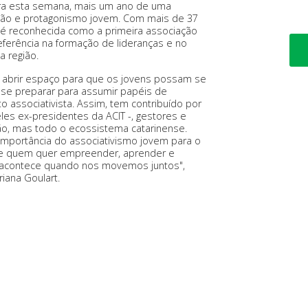
ra esta semana, mais um ano de uma
exão e protagonismo jovem. Com mais de 37
 e é reconhecida como a primeira associação
ferência na formação de lideranças e no
a região.
: abrir espaço para que os jovens possam se
 e se preparar para assumir papéis de
associativista. Assim, tem contribuído por
es ex-presidentes da ACIT -, gestores e
o, mas todo o ecossistema catarinense.
importância do associativismo jovem para o
re quem quer empreender, aprender e
o acontece quando nos movemos juntos",
iana Goulart.