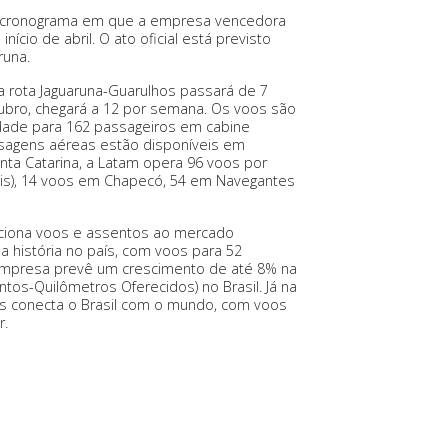
o cronograma em que a empresa vencedora
ício de abril. O ato oficial está previsto
runa.
na rota Jaguaruna-Guarulhos passará de 7
tubro, chegará a 12 por semana. Os voos são
dade para 162 passageiros em cabine
agens aéreas estão disponíveis em
ta Catarina, a Latam opera 96 voos por
nais), 14 voos em Chapecó, 54 em Navegantes
iciona voos e assentos ao mercado
a história no país, com voos para 52
a empresa prevê um crescimento de até 8% na
tos-Quilômetros Oferecidos) no Brasil. Já na
is conecta o Brasil com o mundo, com voos
r.