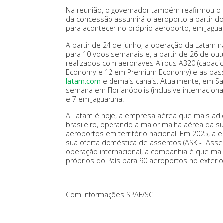
Na reunião, o governador também reafirmou 
da concessão assumirá o aeroporto a partir do in
para acontecer no próprio aeroporto, em Jagua
A partir de 24 de junho, a operação da Latam 
para 10 voos semanais e, a partir de 26 de ou
realizados com aeronaves Airbus A320 (capaci
Economy e 12 em Premium Economy) e as pass
latam.com
e demais canais. Atualmente, em San
semana em Florianópolis (inclusive internacio
e 7 em Jaguaruna.
A Latam é hoje, a empresa aérea que mais ad
brasileiro, operando a maior malha aérea da su
aeroportos em território nacional. Em 2025, 
sua oferta doméstica de assentos (ASK - Assen
operação internacional, a companhia é que ma
próprios do País para 90 aeroportos no exterio
Com informações SPAF/SC