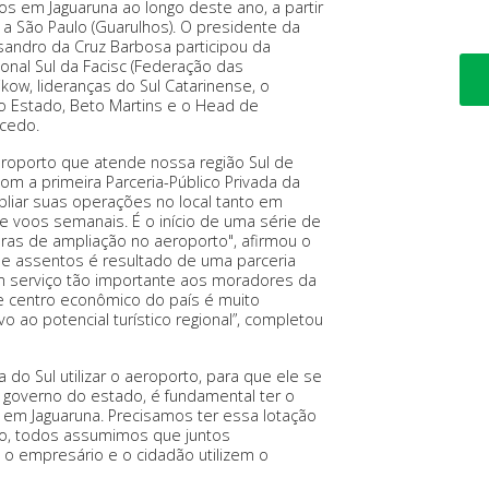
s em Jaguaruna ao longo deste ano, a partir
 a São Paulo (Guarulhos). O presidente da
xsandro da Cruz Barbosa participou da
onal Sul da Facisc (Federação das
ow, lideranças do Sul Catarinense, o
do Estado, Beto Martins e o Head de
acedo.
eroporto que atende nossa região Sul de
om a primeira Parceria-Público Privada da
pliar suas operações no local tanto em
voos semanais. É o início de uma série de
as de ampliação no aeroporto", afirmou o
de assentos é resultado de uma parceria
um serviço tão importante aos moradores da
de centro econômico do país é muito
o ao potencial turístico regional”, completou
do Sul utilizar o aeroporto, para que ele se
do governo do estado, é fundamental ter o
, em Jaguaruna. Precisamos ter essa lotação
tão, todos assumimos que juntos
 o empresário e o cidadão utilizem o