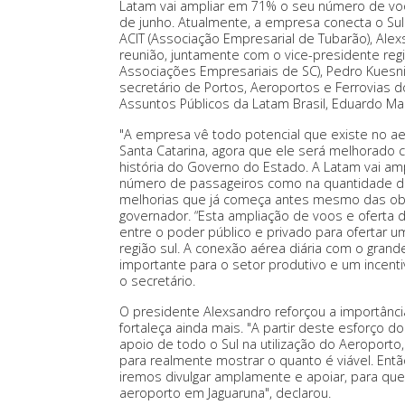
Latam vai ampliar em 71% o seu número de voo
de junho. Atualmente, a empresa conecta o Sul
ACIT (Associação Empresarial de Tubarão), Ale
reunião, juntamente com o vice-presidente regi
Associações Empresariais de SC), Pedro Kuesnik
secretário de Portos, Aeroportos e Ferrovias 
Assuntos Públicos da Latam Brasil, Eduardo M
"A empresa vê todo potencial que existe no a
Santa Catarina, agora que ele será melhorado c
história do Governo do Estado. A Latam vai am
número de passageiros como na quantidade de 
melhorias que já começa antes mesmo das obr
governador. “Esta ampliação de voos e oferta 
entre o poder público e privado para ofertar 
região sul. A conexão aérea diária com o gran
importante para o setor produtivo e um incentiv
o secretário.
O presidente Alexsandro reforçou a importância 
fortaleça ainda mais. "A partir deste esforço 
apoio de todo o Sul na utilização do Aeroporto
para realmente mostrar o quanto é viável. En
iremos divulgar amplamente e apoiar, para que
aeroporto em Jaguaruna", declarou.