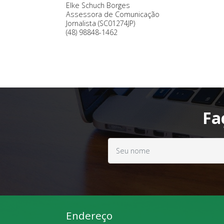
Elke Schuch Borges
Assessora de Comunicação
Jornalista (SC01274JP)
(48) 98848-1462
Fa
Endereço