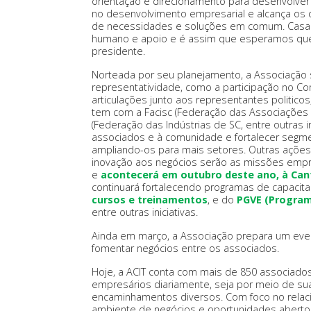
orientação e direcionamento para desenvolver
no desenvolvimento empresarial e alcança os d
de necessidades e soluções em comum. Casa r
humano e apoio e é assim que esperamos que 
presidente.
Norteada por seu planejamento, a Associação
representatividade, como a participação no Co
articulações junto aos representantes politico
tem com a Facisc (Federação das Associações Em
(Federação das Indústrias de SC, entre outras i
associados e à comunidade e fortalecer seg
ampliando-os para mais setores. Outras ações
inovação aos negócios serão as missões empr
e
acontecerá em outubro deste ano, à Cant
continuará fortalecendo programas de capacit
cursos e treinamentos
, e do
PGVE (Program
entre outras iniciativas.
Ainda em março, a Associação prepara um event
fomentar negócios entre os associados.
Hoje, a ACIT conta com mais de 850 associado
empresários diariamente, seja por meio de su
encaminhamentos diversos. Com foco no relac
ambiente de negócios e oportunidades aberto 