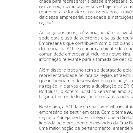
criada para representar a classe empresarial 
reinventou, inovou processos e hoje, está cons
representar e fortalecer os associados, atrav
da classe empresarial, sociedade e instituiç
região".
Ao longo dos anos, a Associação não só investiu
sede para o uso de auditórios e salas de reu
Empresariais que contribuem com o cotidiano 
diferencial da ACIT é criar um ambiente de co
comunidade empresarial, incluindo networking, c
informação relevante para a tomada de decisõ
Além disso, o trabalho tem se destacado pe
representatividade política da região, infraestr
que influenciam o desenvolvimento de negócio
na região. Iniciativas como a duplicação da BR
Bortoluzzi, o Roteiro Turístico Serramar, amplia
Laguna, Centro de Inovação entre tantas outra
Neste ano, a ACIT lançou sua campanha instituc
empresário se sentir em casa. Com o tema
AC
segue o Planejamento Estratégico que a Diretori
liderada pelo presidente Alexsandro da Cruz B
uma maior noção de pertencimento, entendendo