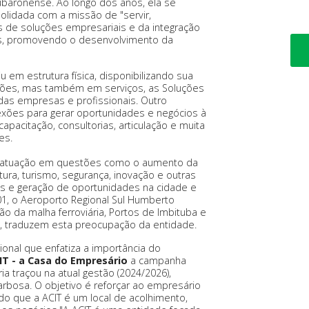
tubaronense. Ao longo dos anos, ela se
olidada com a missão de "servir,
és de soluções empresariais e da integração
ões, promovendo o desenvolvimento da
 em estrutura física, disponibilizando sua
niões, mas também em serviços, as Soluções
das empresas e profissionais. Outro
nexões para gerar oportunidades e negócios à
apacitação, consultorias, articulação e muita
es.
la atuação em questões como o aumento da
utura, turismo, segurança, inovação e outras
s e geração de oportunidades na cidade e
101, o Aeroporto Regional Sul Humberto
ção da malha ferroviária, Portos de Imbituba e
s, traduzem esta preocupação da entidade.
ional que enfatiza a importância do
IT - a Casa do Empresário
a campanha
a traçou na atual gestão (2024/2026),
arbosa. O objetivo é reforçar ao empresário
 que a ACIT é um local de acolhimento,