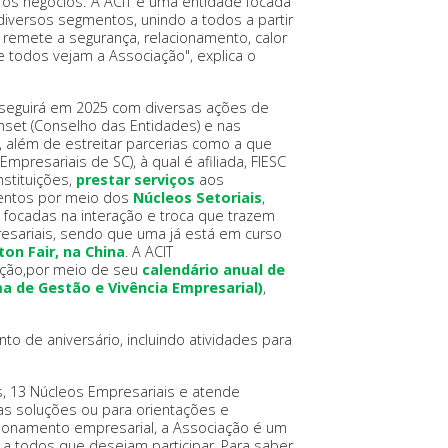
 os negócios."A ACIT é uma entidade focada
iversos segmentos, unindo a todos a partir
emete a segurança, relacionamento, calor
todos vejam a Associação", explica o
 seguirá em 2025 com diversas ações de
nset (Conselho das Entidades) e nas
s, além de estreitar parcerias como a que
presariais de SC), à qual é afiliada, FIESC
nstituições,
prestar serviços
aos
mentos por meio dos
Núcleos Setoriais
,
 focadas na interação e troca que trazem
esariais, sendo que uma já está em curso
on Fair, na China
. A ACIT
ação,por meio de seu
calendário anual de
a de Gestão e Vivência Empresarial)
,
o de aniversário, incluindo atividades para
s, 13 Núcleos Empresariais e atende
as soluções ou para orientações e
ionamento empresarial, a Associação é um
a todos que desejam participar. Para saber