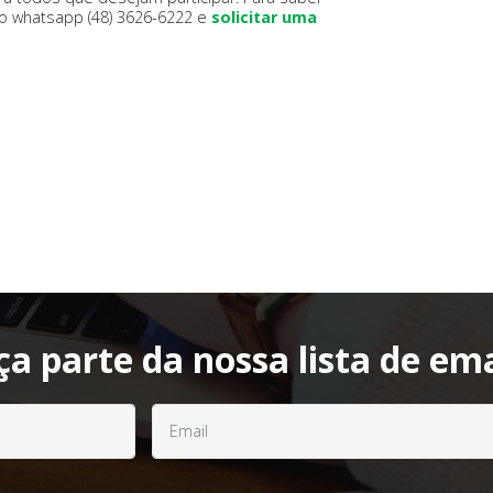
o whatsapp (48) 3626-6222 e
solicitar uma
ça parte da nossa lista de ema