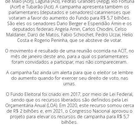
de Maio (Acirj), Laguna (Acil), Pedras Grandes (Aepg), Rio Fortuna
(Acirf) e Tubarão (Acit). A campanha apresenta também os
parlamentares (deputados e senadores) catarinenses que
votaram a favor do aumento do Fundo para R$ 5,7 bilhões.
São eles os senadores Dario Berger e Esperidião Amin e os
deputados federais Angela Amin, Carlos Chiodini, Celso
Maldaner, Darci de Matos, Fabio Schiochet, Pedro Uczai, Helio
Costa e Rogerio Peninha, que se absteve de votar.
O movimento é resultado de uma reunião ocorrida na ACIT, no
mês de janeiro deste ano, para a qual os parlamentares
foram convidados a participar, mas não compareceram.
A campanha faz ainda um alerta para que o eleitor se lembre
do aumento quando for exercer seu direito de voto, nas
urnas.
O Fundo Eleitoral foi criado em 2017, por meio de Lei Federal,
sendo que os recursos liberados são definidos pela Lei
Orçamentária Anual (LOA). Em 2020, este recurso somou cerca
de R$ 2 bilhões e, em 2021, o Congresso Nacional aprovou o
projeto para elevar os recursos de campanha para R$ 5,7
bilhões.