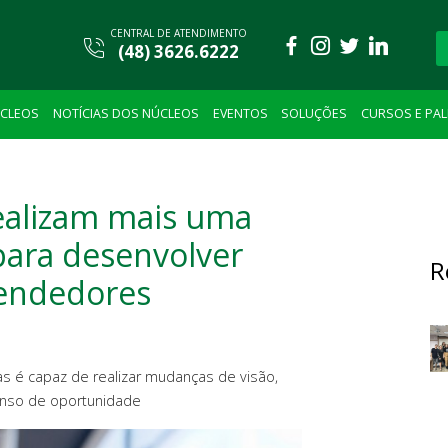
CENTRAL DE ATENDIMENTO
(48) 3626.6222
CLEOS
NOTÍCIAS DOS NÚCLEOS
EVENTOS
SOLUÇÕES
CURSOS E PA
ealizam mais uma
para desenvolver
R
eendedores
as é capaz de realizar mudanças de visão,
senso de oportunidade