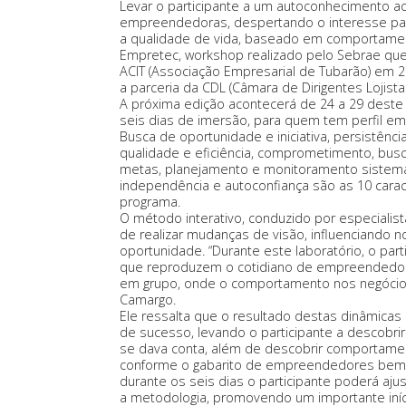
Levar o participante a um autoconhecimento ac
empreendedoras, despertando o interesse pa
a qualidade de vida, baseado em comportament
Empretec, workshop realizado pelo Sebrae que 
ACIT (Associação Empresarial de Tubarão) em
a parceria da CDL (Câmara de Dirigentes Lojistas
A próxima edição acontecerá de 24 a 29 deste
seis dias de imersão, para quem tem perfil 
Busca de oportunidade e iniciativa, persistência
qualidade e eficiência, comprometimento, bus
metas, planejamento e monitoramento sistemá
independência e autoconfiança são as 10 cara
programa.
O método interativo, conduzido por especialist
de realizar mudanças de visão, influenciando n
oportunidade. “Durante este laboratório, o par
que reproduzem o cotidiano de empreendedore
em grupo, onde o comportamento nos negócios f
Camargo.
Ele ressalta que o resultado destas dinâmi
de sucesso, levando o participante a descobr
se dava conta, além de descobrir comportame
conforme o gabarito de empreendedores bem 
durante os seis dias o participante poderá ajus
a metodologia, promovendo um importante iníc