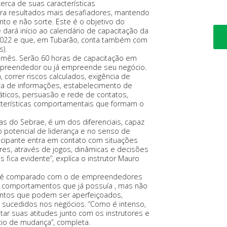
erca de suas características
ra resultados mais desafiadores, mantendo
o e não sorte. Este é o objetivo do
dará início ao calendário de capacitação da
 2022 e que, em Tubarão, conta também com
).
 mês. Serão 60 horas de capacitação em
empreendedor ou já empreende seu negócio.
, correr riscos calculados, exigência de
ca de informações, estabelecimento de
ticos, persuasão e rede de contatos,
cterísticas comportamentais que formam o
as do Sebrae, é um dos diferenciais, capaz
o potencial de liderança e no senso de
ticipante entra em contato com situações
s, através de jogos, dinâmicas e decisões
ica evidente”, explica o instrutor Mauro
cas é comparado com o de empreendedores
ir comportamentos que já possuía , mas não
ntos que podem ser aperfeiçoados,
sucedidos nos negócios. “Como é intenso,
tar suas atitudes junto com os instrutores e
io de mudança”, completa.