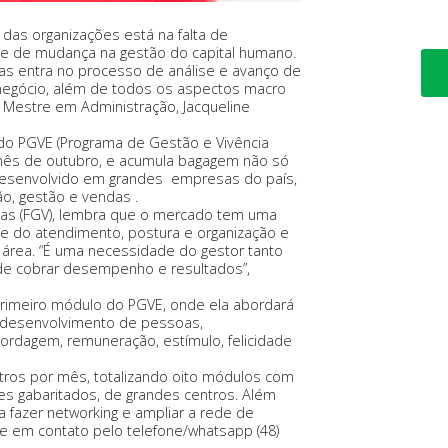
as organizações está na falta de
e de mudança na gestão do capital humano.
s entra no processo de análise e avanço de
 negócio, além de todos os aspectos macro
 Mestre em Administração, Jacqueline
do PGVE (Programa de Gestão e Vivência
o mês de outubro, e acumula bagagem não só
desenvolvido em grandes empresas do país,
ão, gestão e vendas .
rgas (FGV), lembra que o mercado tem uma
de do atendimento, postura e organização e
 área. “É uma necessidade do gestor tanto
 de cobrar desempenho e resultados”,
rimeiro módulo do PGVE, onde ela abordará
 desenvolvimento de pessoas,
bordagem, remuneração, estímulo, felicidade
tros por mês, totalizando oito módulos com
es gabaritados, de grandes centros. Além
 fazer networking e ampliar a rede de
re em contato pelo telefone/whatsapp (48)