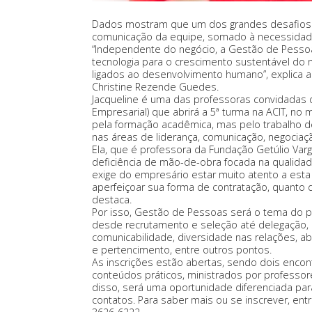
Dados mostram que um dos grandes desafios d
comunicação da equipe, somado à necessidad
“Independente do negócio, a Gestão de Pessoa
tecnologia para o crescimento sustentável do
ligados ao desenvolvimento humano”, explica a
Christine Rezende Guedes.
Jacqueline é uma das professoras convidadas 
Empresarial) que abrirá a 5ª turma na ACIT, n
pela formação acadêmica, mas pelo trabalho 
nas áreas de liderança, comunicação, negociaç
Ela, que é professora da Fundação Getúlio Va
deficiência de mão-de-obra focada na qualida
exige do empresário estar muito atento a esta
aperfeiçoar sua forma de contratação, quanto
destaca.
Por isso, Gestão de Pessoas será o tema do p
desde recrutamento e seleção até delegação,
comunicabilidade, diversidade nas relações, a
e pertencimento, entre outros pontos.
As inscrições estão abertas, sendo dois encon
conteúdos práticos, ministrados por professor
disso, será uma oportunidade diferenciada para
contatos. Para saber mais ou se inscrever, ent