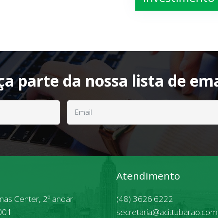
ça parte da nossa lista de ema
Atendimento
inas Center, 2º andar
(48) 3626.6222
001
secretaria@acittubarao.com