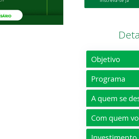
Inscreva-se já
Deta
Objetivo
Programa
A quem se de
Com quem voc
Investimento