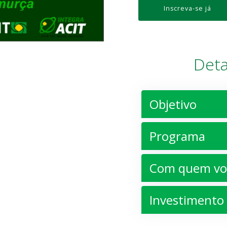
Inscreva-se já
Deta
Objetivo
Programa
Com quem voc
Investimento